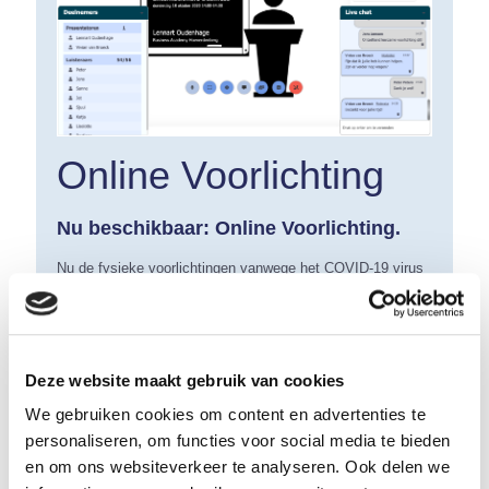
Online Voorlichting
Nu beschikbaar: Online Voorlichting.
Nu de fysieke voorlichtingen vanwege het COVID-19 virus
helaas niet door kunnen gaan, introduceert EduSkoel:
Online Voorlichting! Laat uw leerlingen eenvoudig inloggen
en aanmelden voor conferenties, 15 minuten van te voren
krijgen zij een herinnering via e-mail en of SMS. Tijdens de
live-verbinding is het mogelijk om te chatten, vragen te
Deze website maakt gebruik van cookies
stellen en de presentaties te bekijken. EduSkoel innoveert
door alle informatie overzichtelijk en centraal op een plek
We gebruiken cookies om content en advertenties te
te presteren en slimme automatische planningen en
personaliseren, om functies voor social media te bieden
berichtgevingen te implementeren. Daarnaast bieden wij de
en om ons websiteverkeer te analyseren. Ook delen we
mogelijkheid om digitaal polls te sturen: hiermee is het